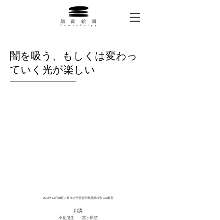
​闇を吸う、もしくは変わっ
ていく光が楽しい
2016年12月19日／
日本大学芸術学部所沢校舎 103教室
出演
小見朋生 宮ヶ原萌