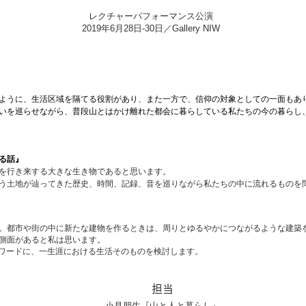
レクチャーパフォーマンス公演
2019年6月28日-30日／
Gallery NIW
ように、生活区域を隔てる役割があり、また一方で、信仰の対象としての一面もあ
いを巡らせながら、普段山とはかけ離れた都会に暮らしている私たちの今の暮らし
る話』
を行き来する大きな生き物であると思います。
う土地が辿ってきた歴史、時間、記録、音を巡りながら私たちの中に流れるものを
。都市や街の中に新たな建物を作るときは、周りとゆるやかにつながるような建築
側面があると私は思います。
ーワードに、一生涯における生活そのものを検討します。
担当
小見朋生『山と人と暮らし』