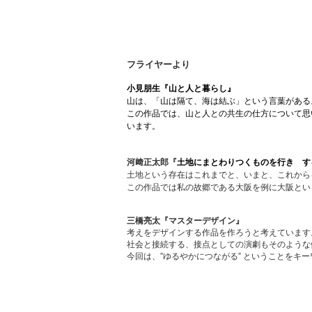
フライヤーより
小見朋生『山と人と暮らし』
山は、「山は隔て、海は結ぶ」という言葉がある
この作品では、山と人との共生の仕方について思
います。
河﨑正太郎『
土地にまとわりつくものを行き す
土地という存在はこれまでと、いまと、これから
この作品では私の故郷である大阪を例に大阪とい
三橋亮太『マスターデザイン』
考えをデザインする作品を作ろうと考えています
社会と接続する、接点としての演劇もそのような
今回は、”ゆるやかにつながる” ということをキ