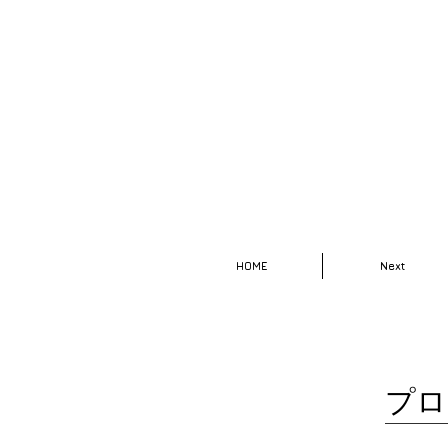
HOME
Next
​プ