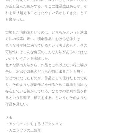
が差し込んだ気がする。そこに難易度はあるが、そ
れを乗り越えることはたやすい気がしてきた。とて
も良かった。
実験した演劇論というのは、どちらかというと演出
方法の模索に近い。演劇作品における想像力は、
色々な可能性に満ちているという考えのもと、その
可能性にはこんな角度のこんな方法があるのではな
いかということを実験した。
色々な演出方法から、作品とこれ以上ない程に噛み
合い、演出や戯曲のどちらが前に出ることも無く、
ひとつになったものが、作品として優れたものであ
り、そのような演劇作品を作るために戯曲も演出も
存在している気がしている。ひとつの演劇作品を作
るという意識で、稽古をする。というかそのような
作品を見たい。
メモ
・アクションに対するリアクション
・カニッツァの三角形