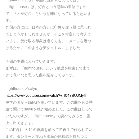
Lighthouse』を日本語に直訳するのならば、
「lighthouse」は、灯台という意味の単語ですの
で、『わが灯台』という意味になっていると思いま
す。
外国の方には、日本の方とは印象が違う風に思われ
てしまうかもしれませんが、そこを肯定して考えて
います。受け取る印象は違くても、イメージを近づ
けるためにこのような英タイトルにしました。
今回の本題に入っていきます。
まずは、『lighthouse』という単語を検索して出て
きて良いなと思った曲を紹介してみます。
Lighthouse／salyu
https://www.youtube.com/watch?v=l043BUJMyfI
中学の頃からsalyuを聴いています。この曲を音楽番
組で聞いてsalyuを聴き始めました。この曲は知って
いたのですが、「lighthouse」で調べてみると一番
上に出てきます。
このPVは、3.11の復興を願って逆再生で作られてい
ます。ダンサーと跳ねる水面が違和感を持ちつつ