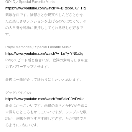
GOLD／Special Favorite Music
https://www.youtube.com/watch?v=BRsbbCX7_Hg
素敵な曲です。陰鬱さとか現実のしんどさとかを、
ただ楽しさやテンションを上げるのではなくて、そ
の人自身を純粋に後押ししてくれる感じが好きで
す。
Royal Memories／Special Favorite Music
https://www.youtube.com/watch?v=Lo7y-YN0aZg
PVのスピード感と色合いが、歌詞の素晴らしさを全
力でパワーアップさせます。
最後に一曲紹介して終わりにしたいと思います。
グッドバイ／toe
https://www.youtube.com/watch?v=SaicC0AFwUc
最高にかっこいいです。画質の荒さとかPVが全部コ
マ撮りなところもかっこいいですが、シンプルな歌
詞が、意味を持ちすぎず離しすぎず、ただ信頼でき
るように力強いです。