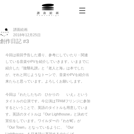
譜面絵画
2018年12月25日
創作日記 #3
今回は前回予告した通り、参考にしていたり・関連
している音楽やPVを紹介していきます。いままでに
紹介した『陰翳礼讃』と『老人と海』は本でした
が、それと同じようなトーンで、音楽やPVを紹介出
来たらと思っています。よろしくお願いします。
今回は『わたしたちの　ひかりの　　いえ』という
タイトルの公演です。今公演はTPAMフリンジに参加
するということで、英語のタイトルも用意していま
す。英語のタイトルは『Our Lighthouse』と決めて
宣伝をしています。ワイルダーの『わが町』が
『Our Town』となっているように、『Our 