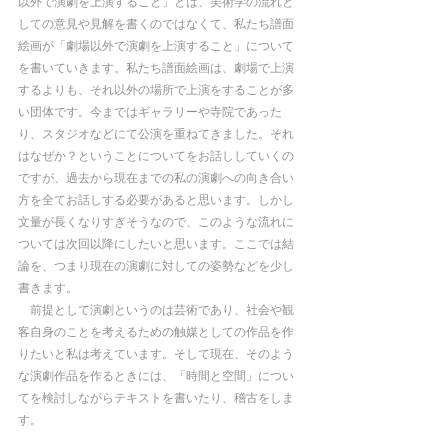
以外で演劇を上演すること」とは、美術学の流れと
しての意見や見解を書くのではなくて、私たち譜面
絵画が「劇場以外で演劇を上演すること」について
を書いていきます。私たち譜面絵画は、劇場で上演
するよりも、それ以外の場所で上演をすることが多
い団体です。今まではギャラリーや寺院であった
り、スタジオなどにて公演を重ねてきました。それ
はなぜか？ということについてをお話ししていくの
ですが、過去から現在までの私の演劇への向き合い
方を全てお話しする必要があると思います。しかし
文量が長くなりすぎそうなので、このような流れに
ついては次回以降にしたいと思います。ここでは結
論を、つまり現在の演劇に対しての姿勢などを少し
書きます。
　前提として演劇というのは芸術であり、社会や観
客自身のことを考えるための触媒としての作品を作
りたいと私は考えています。そして現在、そのよう
な演劇作品を作るときには、「時間と空間」につい
てを検討しながらテキストを書いたり、稽古をしま
す。