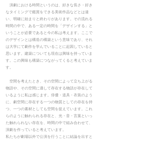
　演劇における時間というのは、好きな長さ・好き
なタイミングで鑑賞をできる美術作品などとは違
い、明確に始まりと終わりがあります。その流れる
時間の中で、ある一定の時間を「デザインする」と
いうことが必要であると今の私は考えます。ここで
のデザインとは構造の構築という意味であり、それ
は大学にて劇作を学んでいることに起因していると
思います。建築についても現在は興味を持っていま
す。この興味も構築につながってくると考えていま
す。
　空間を考えたとき、その空間によって立ち上がる
物語や、その空間に適して存在する物語が存在して
いるように私は感じます。俳優・道具・衣装のよう
に、劇空間に存在する一つの物質としての存在を持
つ、一つの素材としても空間を捉えています。これ
らのように触れられる存在と、光・音・言葉といっ
た触れられない存在を、時間の中で組み合わせて、
演劇を作っていると考えています。
私たちが劇場以外で公演を行うことに結論を出すと