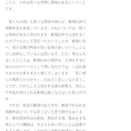
したら、それは色々な空間に興味があるということ
です。
　私たちの他にも色々な団体や個人が、劇場以外で
演劇作品を発表しています。それについては、様々
な理由があると思われます。劇場以外で上演するこ
とがブームとして流行ったということや、劇場に比
べ、借りる際の料金が安い会場が多いということな
どに起因もしているとは思います。ただ、考えられ
ることとしては、劇場以外の場所を、上演をするた
めだけのスペースとして用いるだけでは、こぼれ落
ちるものが多すぎると感じてしまいます。「良い感
じの場所だからやろ～」のみだと乏しいなと言うこ
とです。だからこそ上演をする側も観客も、安心し
て作品を預けられる劇場は無くならないと思うので
す。
　ですが、現在の劇場のあり方や、劇場で行われる
演劇作品については良くないと思う部分もありま
す。舞台芸術作品を創造、発信する場、集会をする
場としての機能は、今よりも強く持つことは必要で